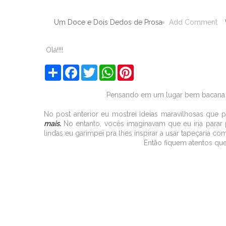
Um Doce e Dois Dedos de Prosa
Add Comment
Olá!!!!
S
F
T
W
P
h
a
w
h
i
a
c
i
a
n
r
e
t
t
t
Pensando em um lugar bem bacana pr
e
b
t
s
e
o
e
A
r
No post anterior eu mostrei ideias maravilhosas que
o
r
p
e
mais.
No entanto, vocês imaginavam que eu iria parar
k
p
s
t
lindas eu garimpei pra lhes inspirar a usar tapeçaria co
Então fiquem atentos qu