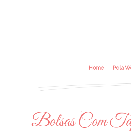
Home
Pela W
Bolsas Com Tap