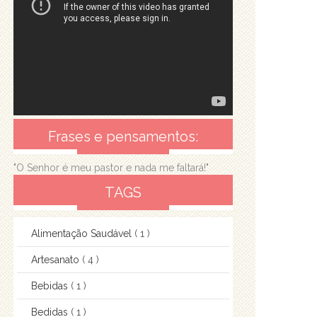
Frases e pensamentos:
"O Senhor é meu pastor e nada me faltará!"
TAGS
Alimentação Saudável
( 1 )
Artesanato
( 4 )
Bebidas
( 1 )
Bedidas
( 1 )