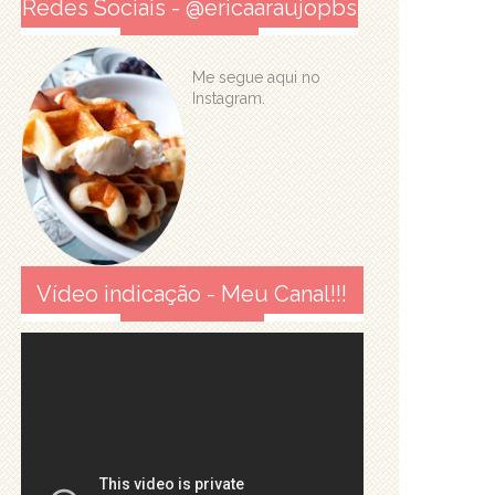
Redes Sociais - @ericaaraujopbs
Me segue aqui no
Instagram.
Vídeo indicação - Meu Canal!!!