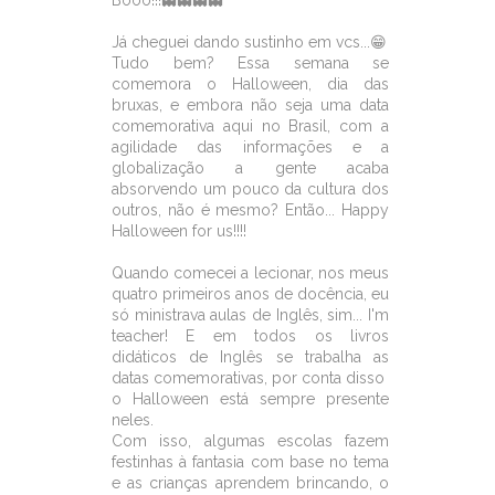
e
b
t
s
e
o
e
A
r
Já cheguei dando sustinho em vcs...😁
o
r
p
e
Tudo bem? Essa semana se
k
p
s
comemora o Halloween, dia das
t
bruxas, e embora não seja uma data
comemorativa aqui no Brasil, com a
agilidade das informações e a
globalização a gente acaba
absorvendo um pouco da cultura dos
outros, não é mesmo? Então... Happy
Halloween for us!!!!
Quando comecei a lecionar, nos meus
quatro primeiros anos de docência, eu
só ministrava aulas de Inglês, sim... I'm
teacher! E em todos os livros
didáticos de Inglês se trabalha as
datas comemorativas, por conta disso
o Halloween está sempre presente
neles.
Com isso, algumas escolas fazem
festinhas à fantasia com base no tema
e as crianças aprendem brincando, o