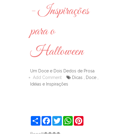
- Inspirações
para o
Halloween
Um Doce e Dois Dedos de Prosa
Add Comment
Dicas
,
Doce
,
Idéias e Inspirações
S
F
T
W
P
h
a
w
h
i
a
c
i
a
n
r
e
t
t
t
Booo!!!👻👻👻👻