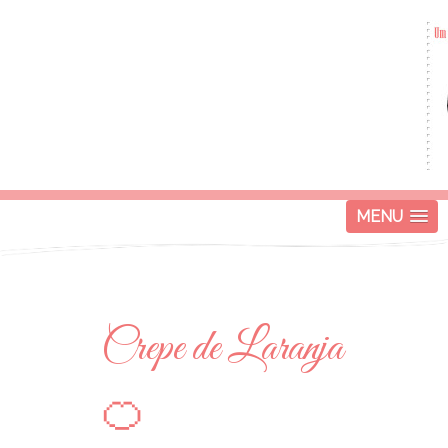
MENU
Crepe de Laranja
🍊