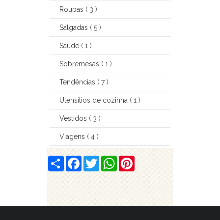
Roupas
( 3 )
Salgadas
( 5 )
Saúde
( 1 )
Sobremesas
( 1 )
Tendências
( 7 )
Utensílios de cozinha
( 1 )
Vestidos
( 3 )
Viagens
( 4 )
S
F
T
W
P
h
a
w
h
i
a
c
i
a
n
r
e
t
t
t
e
b
t
s
e
o
e
A
r
o
r
p
e
k
p
s