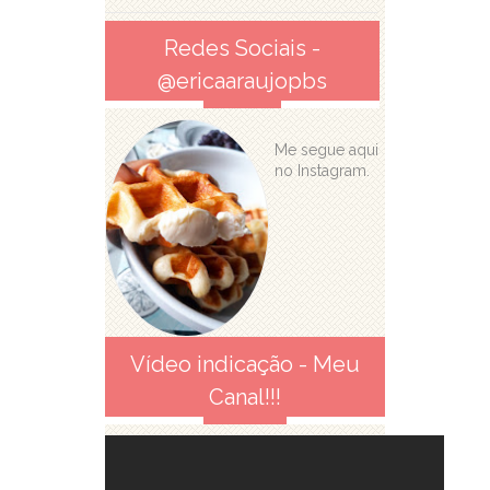
Redes Sociais -
@ericaaraujopbs
Me segue aqui
no Instagram.
Vídeo indicação - Meu
Canal!!!