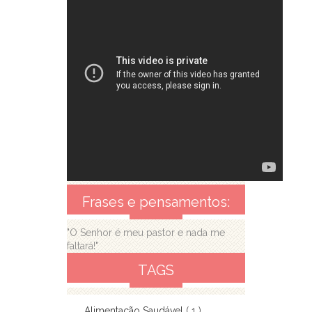
Frases e pensamentos:
"O Senhor é meu pastor e nada me
faltará!"
TAGS
Alimentação Saudável
( 1 )