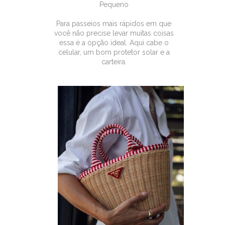
Pequeno
Para passeios mais rápidos em que
você não precise levar muitas coisas
essa é a opção ideal. Aqui cabe o
celular, um bom protetor solar e a
carteira.