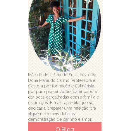
Mãe de dois, filha do Sr. Juarez e da
Dona Maria do Carmo. Professora e
Gestora por formação e Culinárista
por puro prazer. Adora bater papo e
dar boas gargalhadas com a família e
os amigos. E mais, acredita que se
dedicar a preparar uma refeição pra
alguém é a mais delicada
demonstração de carinho e amor.
O Blog