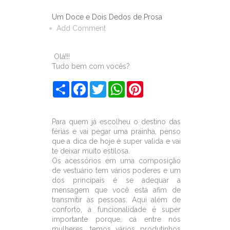
Um Doce e Dois Dedos de Prosa
Add Comment
Olá!!!
Tudo bem com vocês?
S
F
T
W
P
h
a
w
h
i
a
c
i
a
n
r
e
t
t
t
e
b
t
s
e
Para quem já escolheu o destino das
o
e
A
r
férias e vai pegar uma prainha, penso
o
r
p
e
que a dica de hoje é super valida e vai
k
p
s
t
te deixar muito estilosa.
Os acessórios em uma composição
de vestuário tem vários poderes e um
dos principais é se adequar a
mensagem que você está afim de
transmitir às pessoas. Aqui além de
conforto, a funcionalidade é super
importante porque, cá entre nós
mulheres, temos vários produtinhos