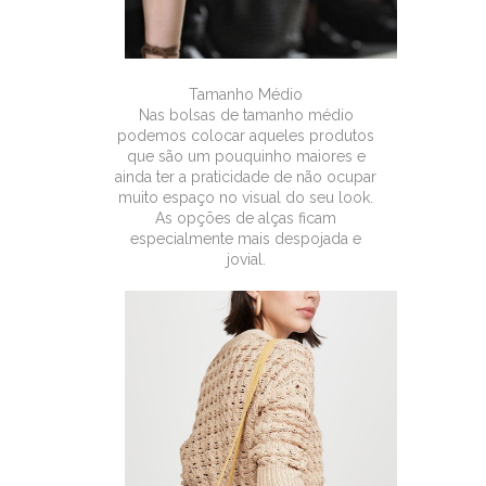
Tamanho Médio
Nas bolsas de tamanho médio
podemos colocar aqueles produtos
que são um pouquinho maiores e
ainda ter a praticidade de não ocupar
muito espaço no visual do seu look.
As opções de alças ficam
especialmente mais despojada e
jovial.