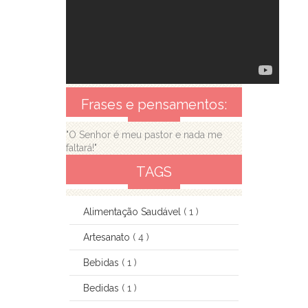
Frases e pensamentos:
"O Senhor é meu pastor e nada me
faltará!"
TAGS
Alimentação Saudável
( 1 )
Artesanato
( 4 )
Bebidas
( 1 )
Bedidas
( 1 )