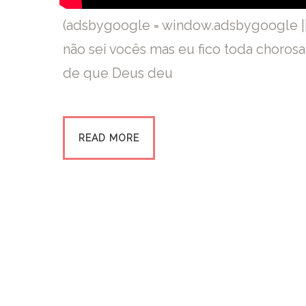
(adsbygoogle = window.adsbygoogle || 
não sei vocês mas eu fico toda chorosa
de que Deus deu
READ MORE