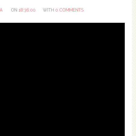
A
ON
18:36:00
WITH
0 COMMENTS