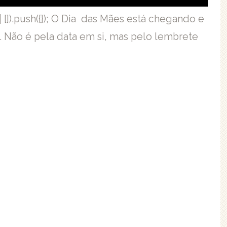
[]).push({}); O Dia das Mães está chegando e
. Não é pela data em si, mas pelo lembrete