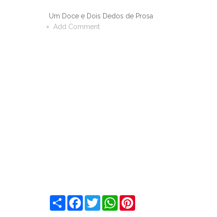
Um Doce e Dois Dedos de Prosa
Add Comment
S
F
T
W
P
h
a
w
h
i
a
c
i
a
n