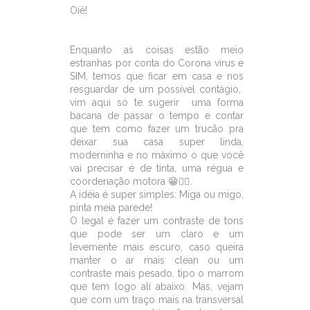
r
e
t
t
t
Oiê!
e
b
t
s
e
o
e
A
r
o
r
p
e
Enquanto as coisas estão meio
k
p
s
estranhas por conta do Corona virus e
t
SIM, temos que ficar em casa e nos
resguardar de um possível contágio,
vim aqui só te sugerir uma forma
bacana de passar o tempo e contar
que tem como fazer um trucão pra
deixar sua casa super linda,
moderninha e no máximo o que você
vai precisar é de tinta, uma régua e
coordenação motora 😁✌🏽.
A idéia é super simples: Miga ou migo,
pinta meia parede!
O legal é fazer um contraste de tons
que pode ser um claro e um
levemente mais escuro, caso queira
manter o ar mais clean ou um
contraste mais pesado, tipo o marrom
que tem logo alí abaixo. Mas, vejam
que com um traço mais na transversal