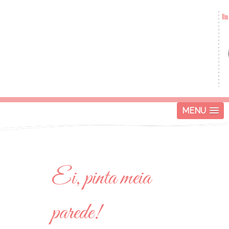
MENU
Ei, pinta meia
parede!